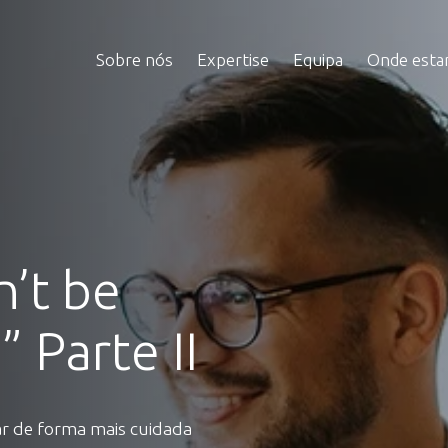
Sobre nós
Expertise
Equipa
Onde est
n’t be
” Parte II
r de forma mais cuidada