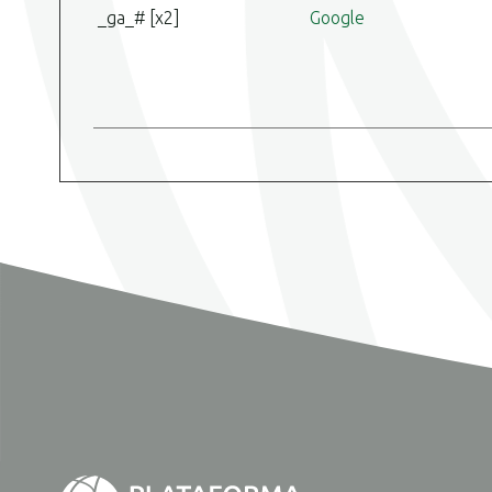
_ga_# [x2]
Google