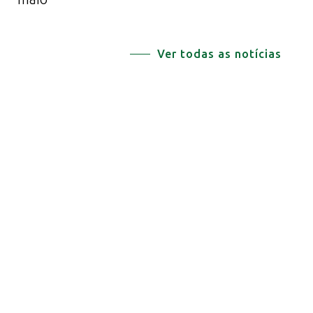
Ver todas as notícias
"Registe-se para receber a nossa
Newsletter e mantenha-se a par das
comunicações da Plataforma Legal"